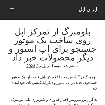
ایران اپل
باز
کردن
نوار
فهرست
اصلی
جستجو
کناری
جستجو
بلومبرگ از تمرکز اپل
روی ساخت یک موتور
نوشته‌های تازه
جستجو برای اپ استور و
راه‌های اتصال موبایل و کامپیوتر به یکدیگر: تجربه‌ای یکپارچه و کاربردی
دیگر محصولات خبر داد
انتقاد کاربران از اتمام زودهنگام بسته‌های اینترنت ایرانسل همزمان با شرایط
جنگی
منتشر شده توسط
در
اکتبر 3, 2023
ادعای نت‌بلاکس: قطعی اینترنت ایران بیش از 120 ساعت ادامه یافت؛ اتصال
کشور به حدود یک درصد رسید
بلومبرگ در گزارش جدید اعلام کرد
اپل
قصد دارد یک موتور
قطعی اینترنت در ایران از مرز 48 ساعت گذشت!
جستجوی جدید در اپ استور و دیگر اپلیکیشن‌های خود ایجاد
گوشی HMD Luma با دوربین 50 مگاپیکسل و نمایشگر 120 هرتز رونمایی شد
کند.
به گزارش سرویس
اخبار فناوری و تکنولوژی
تکنا، بلومبرگ
آخرین دیدگاه‌ها
در گزارشی اعلام کرد اپل برنامه‌های جدیدی برای ارتقای