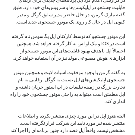
یک نویسنده دیدگاه وردپرس
در
تعمیرات تخصصی فیس آیدی
قابلیت جستجو در اپلیکیشن‌ها و سرویس‌های خود دارد. طبق
گفته مارک گرمن، در حال حاضر مدیر سابق گوگل و مدیر
کنونی اپل در حال کار روی یک موتور جستجوی جدید است.
بایگانی‌ها
این موتور جستجو که توسط کارکنان اپل پگاسوس نام گرفته
مارس 2026
است در iOS و مک او اس به کار گرفته خواهد شد. همچنین
فوریه 2026
احتمالاً اپل با هدف بهبود قابلیت‌های این موتور جستجو از
ژانویه 2026
ابزارهای
هوش مصنوعی
مولد نیز در آن استفاده خواهد کرد.
دسامبر 2025
نوامبر 2025
به گفته گرمن با وجود موفقیت اسپات لایت و همچنین موتور
آگوست 2025
جستجوی اپلیکیشن‌های اپل نسبت به گوگل، رقابتی به نام
جولای 2025
تجارت بزرگ در زمینه تبلیغات در اپ استور جریان داشته و
ژوئن 2025
اپل مطمئن است میتواند به راحتی موتور جستجوی خود را راه
می 2025
اندازی کند.
آوریل 2025
مارس 2025
البته هنوز اپل در این مورد چیزی منتشر نکرده و اطلاعات
فوریه 2025
منتشر شده نیز مورد تایید این شرکت قرار نگرفته است.
ژانویه 2025
مشخص نیست واقعاً اپل قصد دارد چنین برنامه‌ای را اجرا کند
دسامبر 2024