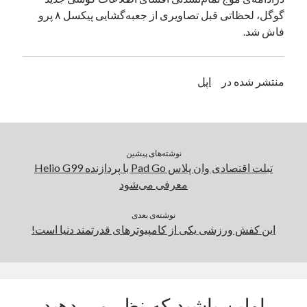
گوگل، لحظاتی قبل تصاویری از جعبه‌گشایی پیکسل ۸ پرو
یک نویسنده دیدگاه وردپرس
در
تعمیرات تخصصی فیس آیدی
فاش شد.
بایگانی‌ها
منتشر شده در
اپل
مارس 2026
فوریه 2026
ژانویه 2026
دسامبر 2025
نوشته‌های پیشین
نوامبر 2025
تبلت اقتصادی وان‌ پلاس Pad Go با پردازنده Helio G99
آگوست 2025
معرفی می‌شود
جولای 2025
ژوئن 2025
نوشته‌ی بعدی
می 2025
این کفش ورزشی یکی از کامپیوترهای قدرتمند دنیا است!
آوریل 2025
مارس 2025
فوریه 2025
ژانویه 2025
دسامبر 2024