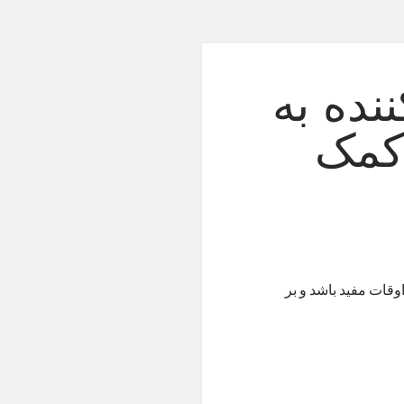
نده به
کمک
قات مفید باشد و بر