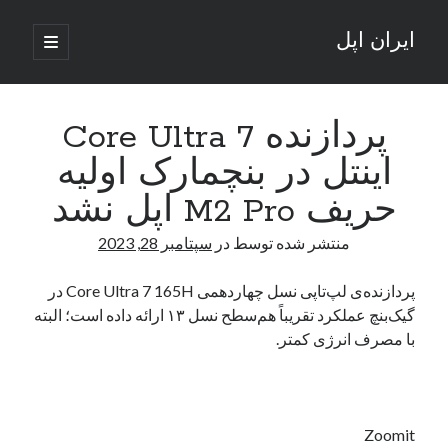
ایران اپل
باز
کردن
نوار
فهرست
اصلی
جستجو
کناری
جستجو
پردازنده Core Ultra 7
اینتل در بنچمارک اولیه
نوشته‌های تازه
حریف M2 Pro اپل نشد
راه‌های اتصال موبایل و کامپیوتر به یکدیگر: تجربه‌ای یکپارچه و کاربردی
منتشر شده توسط
در
سپتامبر 28, 2023
انتقاد کاربران از اتمام زودهنگام بسته‌های اینترنت ایرانسل همزمان با شرایط
جنگی
ادعای نت‌بلاکس: قطعی اینترنت ایران بیش از 120 ساعت ادامه یافت؛ اتصال
پردازنده‌ی لپ‌تاپی نسل چهاردهمی Core Ultra 7 165H در
کشور به حدود یک درصد رسید
گیک‌بنچ عملکرد تقریباً هم‌سطح نسل ۱۳ ارائه داده است؛ البته
قطعی اینترنت در ایران از مرز 48 ساعت گذشت!
با مصرف انرژی کمتر.
گوشی HMD Luma با دوربین 50 مگاپیکسل و نمایشگر 120 هرتز رونمایی شد
آخرین دیدگاه‌ها
Zoomit