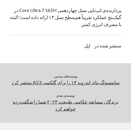
یک نویسنده دیدگاه وردپرس
در
تعمیرات تخصصی فیس آیدی
پردازنده‌ی لپ‌تاپی نسل چهاردهمی Core Ultra 7 165H در
گیک‌بنچ عملکرد تقریباً هم‌سطح نسل ۱۳ ارائه داده است؛ البته
با مصرف انرژی کمتر.
بایگانی‌ها
مارس 2026
منتشر شده در
اپل
فوریه 2026
ژانویه 2026
دسامبر 2025
نوامبر 2025
آگوست 2025
نوشته‌های پیشین
جولای 2025
سامسونگ بتای اندروید ۱۴ را برای گلکسی A53 منتشر کرد
ژوئن 2025
می 2025
نوشته‌ی بعدی
برندگان مسابقه عکاسی طبیعت ۲۰۲۳ شما را شگفت‌زده
آوریل 2025
خواهند کرد
مارس 2025
فوریه 2025
ژانویه 2025
دسامبر 2024