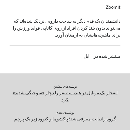
یک نویسنده دیدگاه وردپرس
در
تعمیرات تخصصی فیس آیدی
Zoomit
دانشمندان یک قدم دیگر به ساخت دارویی نزدیک شده‌اند که
می‌تواند بدون بلند کردن افراد از روی کاناپه، فواید ورزش را
بایگانی‌ها
برای ماهیچه‌هایشان به ارمغان آورد.
مارس 2026
فوریه 2026
ژانویه 2026
منتشر شده در
اپل
دسامبر 2025
نوامبر 2025
آگوست 2025
جولای 2025
نوشته‌های پیشین
ژوئن 2025
انفجار یک موبایل در هند، سه نفر را دچار «سوختگی شدید»
می 2025
کرد
آوریل 2025
مارس 2025
نوشته‌ی بعدی
فوریه 2025
گروه رادیانت معرفی شد؛ پاکشوما و کنوود زیر یک پرچم
ژانویه 2025
دسامبر 2024