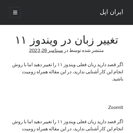
ایران اپل
باز
کردن
نوار
فهرست
اصلی
جستجو
کناری
جستجو
تغییر زبان در ویندوز ۱۱
منتشر شده توسط
در
سپتامبر 28, 2023
نوشته‌های تازه
اگر قصد دارید زبان فعلی ویندوز ۱۱ را تغییر دهید اما با روش
راه‌های اتصال موبایل و کامپیوتر به یکدیگر: تجربه‌ای یکپارچه و کاربردی
انجام این کار آشنایی ندارید، در این مقاله همراه زومیت
انتقاد کاربران از اتمام زودهنگام بسته‌های اینترنت ایرانسل همزمان با شرایط
جنگی
باشید.
ادعای نت‌بلاکس: قطعی اینترنت ایران بیش از 120 ساعت ادامه یافت؛ اتصال
کشور به حدود یک درصد رسید
قطعی اینترنت در ایران از مرز 48 ساعت گذشت!
گوشی HMD Luma با دوربین 50 مگاپیکسل و نمایشگر 120 هرتز رونمایی شد
Zoomit
اگر قصد دارید زبان فعلی ویندوز ۱۱ را تغییر دهید اما با روش
آخرین دیدگاه‌ها
انجام این کار آشنایی ندارید، در این مقاله همراه زومیت