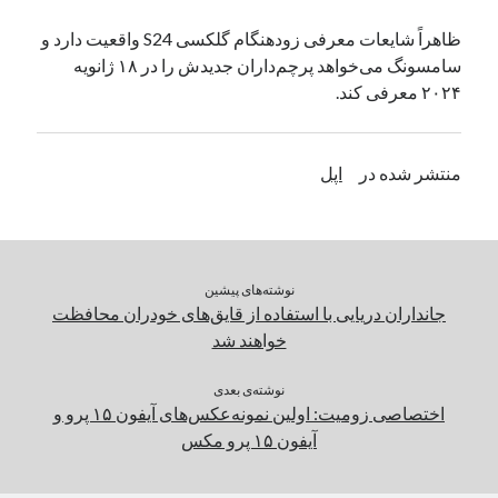
یک نویسنده دیدگاه وردپرس
در
تعمیرات تخصصی فیس آیدی
ظاهراً شایعات معرفی زودهنگام گلکسی S24 واقعیت دارد و
سامسونگ می‌خواهد پرچم‌داران جدیدش را در ۱۸ ژانویه
۲۰۲۴ معرفی کند.
بایگانی‌ها
مارس 2026
منتشر شده در
اپل
فوریه 2026
ژانویه 2026
دسامبر 2025
نوامبر 2025
آگوست 2025
نوشته‌های پیشین
جولای 2025
جانداران دریایی با استفاده از قایق‌های خودران محافظت
ژوئن 2025
خواهند شد
می 2025
آوریل 2025
نوشته‌ی بعدی
اختصاصی زومیت: اولین نمونه‌عکس‌های آیفون ۱۵ پرو و
مارس 2025
آیفون ۱۵ پرو مکس
فوریه 2025
ژانویه 2025
دسامبر 2024