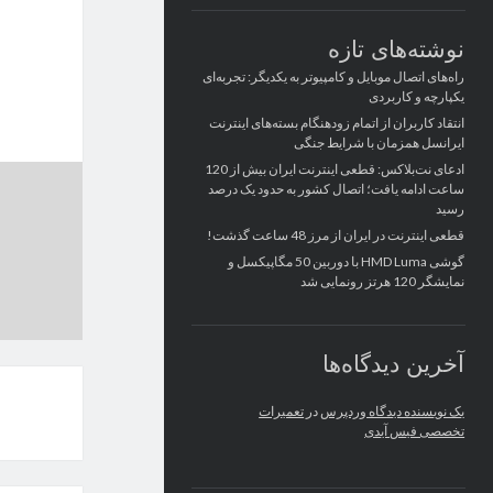
نوشته‌های تازه
راه‌های اتصال موبایل و کامپیوتر به یکدیگر: تجربه‌ای
یکپارچه و کاربردی
انتقاد کاربران از اتمام زودهنگام بسته‌های اینترنت
ایرانسل همزمان با شرایط جنگی
ادعای نت‌بلاکس: قطعی اینترنت ایران بیش از 120
ساعت ادامه یافت؛ اتصال کشور به حدود یک درصد
رسید
قطعی اینترنت در ایران از مرز 48 ساعت گذشت!
گوشی HMD Luma با دوربین 50 مگاپیکسل و
نمایشگر 120 هرتز رونمایی شد
آخرین دیدگاه‌ها
یک نویسنده دیدگاه وردپرس
در
تعمیرات
تخصصی فیس آیدی