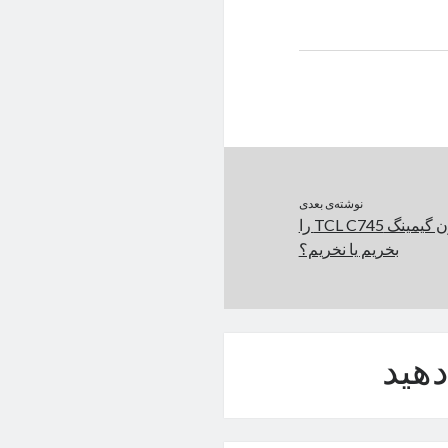
نوشته‌ی بعدی
تماشا کنید: تلویزیون گیمینگ TCL C745 را
بخریم یا نخریم؟
هید