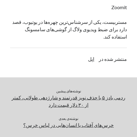
یک نویسنده دیدگاه وردپرس
در
تعمیرات تخصصی فیس آیدی
Zoomit
مستربیست، یکی از سرشناس‌ترین چهره‌ها در یوتیوب، قصد
دارد برای ضبط ویدیوی ولاگ از گوشی‌های سامسونگ
بایگانی‌ها
استفاده کند.
مارس 2026
فوریه 2026
ژانویه 2026
منتشر شده در
اپل
دسامبر 2025
نوامبر 2025
آگوست 2025
جولای 2025
نوشته‌های پیشین
ژوئن 2025
ردمی بادز ۵ با حذف نویز قدرتمند و شارژدهی طولانی، کمتر
می 2025
از ۳۰ دلار قیمت دارد
آوریل 2025
مارس 2025
نوشته‌ی بعدی
فوریه 2025
خرس‌های آفتاب یا انسان‌هایی در لباس خرس؟
ژانویه 2025
دسامبر 2024