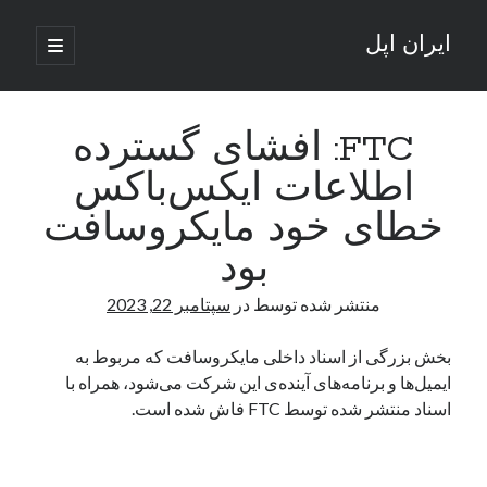
ایران اپل
باز
کردن
نوار
فهرست
اصلی
جستجو
کناری
جستجو
FTC: افشای گسترده
اطلاعات ایکس‌باکس
نوشته‌های تازه
خطای خود مایکروسافت
راه‌های اتصال موبایل و کامپیوتر به یکدیگر: تجربه‌ای یکپارچه و کاربردی
بود
انتقاد کاربران از اتمام زودهنگام بسته‌های اینترنت ایرانسل همزمان با شرایط
جنگی
منتشر شده توسط
در
سپتامبر 22, 2023
ادعای نت‌بلاکس: قطعی اینترنت ایران بیش از 120 ساعت ادامه یافت؛ اتصال
کشور به حدود یک درصد رسید
بخش بزرگی از اسناد داخلی مایکروسافت که مربوط به
قطعی اینترنت در ایران از مرز 48 ساعت گذشت!
ایمیل‌ها و برنامه‌های آینده‌ی این شرکت می‌شود، همراه با
گوشی HMD Luma با دوربین 50 مگاپیکسل و نمایشگر 120 هرتز رونمایی شد
اسناد منتشر شده توسط FTC فاش شده است.
آخرین دیدگاه‌ها