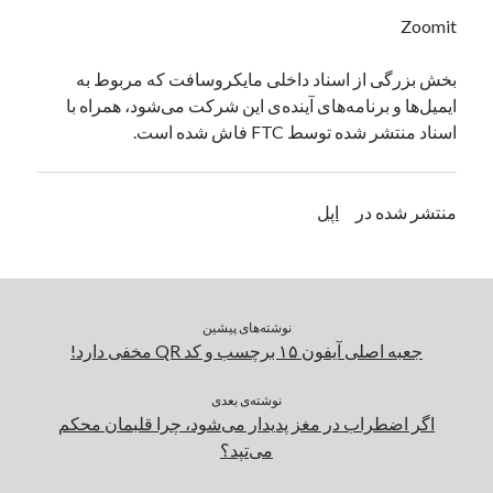
یک نویسنده دیدگاه وردپرس
در
تعمیرات تخصصی فیس آیدی
Zoomit
بخش بزرگی از اسناد داخلی مایکروسافت که مربوط به
ایمیل‌ها و برنامه‌های آینده‌ی این شرکت می‌شود، همراه با
بایگانی‌ها
اسناد منتشر شده توسط FTC فاش شده است.
مارس 2026
فوریه 2026
ژانویه 2026
منتشر شده در
اپل
دسامبر 2025
نوامبر 2025
آگوست 2025
جولای 2025
نوشته‌های پیشین
ژوئن 2025
جعبه اصلی آیفون ۱۵ برچسب و کد QR مخفی دارد!
می 2025
آوریل 2025
نوشته‌ی بعدی
مارس 2025
اگر اضطراب در مغز پدیدار می‌شود، چرا قلبمان محکم
فوریه 2025
می‌تپد؟
ژانویه 2025
دسامبر 2024