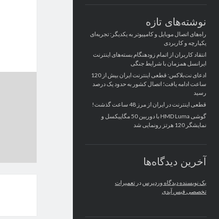
نوشته‌های تازه
راه‌های اتصال موبایل و کامپیوتر به یکدیگر: تجربه‌ای
یکپارچه و کاربردی
انتقاد کاربران از اتمام زودهنگام بسته‌های اینترنت
ایرانسل همزمان با شرایط جنگی
ادعای نت‌بلاکس: قطعی اینترنت ایران بیش از 120
ساعت ادامه یافت؛ اتصال کشور به حدود یک درصد
رسید
قطعی اینترنت در ایران از مرز 48 ساعت گذشت!
گوشی HMD Luma با دوربین 50 مگاپیکسل و
نمایشگر 120 هرتز رونمایی شد
آخرین دیدگاه‌ها
یک نویسنده دیدگاه وردپرس
در
تعمیرات
تخصصی فیس آیدی