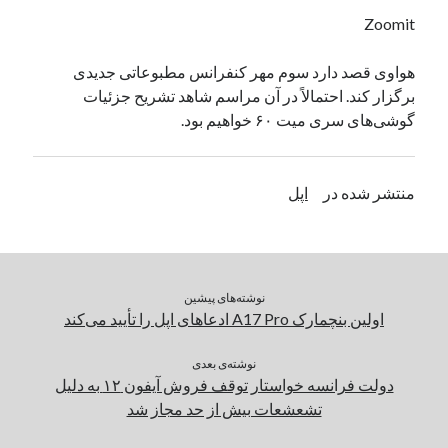
یک نویسنده دیدگاه وردپرس
در
تعمیرات تخصصی فیس آیدی
Zoomit
هواوی قصد دارد سوم مهر کنفرانس مطبوعاتی جدیدی
برگزار کند. احتمالاً در آن مراسم شاهد تشریح جزئیات
بایگانی‌ها
گوشی‌های سری میت ۶۰ خواهیم بود.
مارس 2026
فوریه 2026
ژانویه 2026
منتشر شده در
اپل
دسامبر 2025
نوامبر 2025
آگوست 2025
جولای 2025
نوشته‌های پیشین
ژوئن 2025
اولین بنچمارک A17 Pro ادعاهای اپل را تأیید می‌کند
می 2025
آوریل 2025
نوشته‌ی بعدی
مارس 2025
دولت فرانسه خواستار توقف فروش آیفون ۱۲ به دلیل
فوریه 2025
تشعشعات بیش از حد مجاز شد
ژانویه 2025
دسامبر 2024