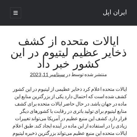
ایران اپل
باز
کردن
نوار
فهرست
اصلی
جستجو
کناری
جستجو
ایالات متحده از کشف
ذخایر عظیم لیتیوم در این
نوشته‌های تازه
کشور خبر داد
راه‌های اتصال موبایل و کامپیوتر به یکدیگر: تجربه‌ای یکپارچه و کاربردی
منتشر شده توسط
در
سپتامبر 11, 2023
انتقاد کاربران از اتمام زودهنگام بسته‌های اینترنت ایرانسل همزمان با شرایط
جنگی
ادعای نت‌بلاکس: قطعی اینترنت ایران بیش از 120 ساعت ادامه یافت؛ اتصال
ایالات متحده اعلام کرد ذخایر عظیمی از لیتیوم در این کشور
کشور به حدود یک درصد رسید
کشف شده است که احتمال دارد یکی از بزرگترین منابع این
قطعی اینترنت در ایران از مرز 48 ساعت گذشت!
ماده در جهان باشد. در حال حاضر ایالات متحده برای کشف
گوشی HMD Luma با دوربین 50 مگاپیکسل و نمایشگر 120 هرتز رونمایی شد
منابع لیتیوم برای تولید باتری در رقابت با کشورهای دیگر
قرار دارد. کشف این منبع عظیم در آمریکا می‌تواند تغییرات
زیادی را در استفاده از این ماده در آینده ایجاد کند. طبق اعلام
آخرین دیدگاه‌ها
ایالات متحده این منبع عظیم می‌تواند بزرگترین ذخیره لیتیوم