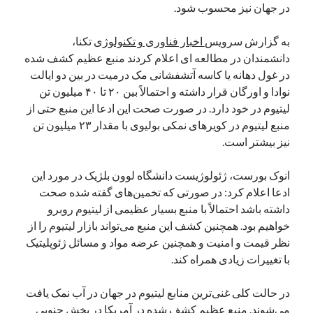
در جهان نیز محسوب شود.
یک نویسنده دیدگاه وردپرس
در
تعمیرات تخصصی فیس آیدی
به گزارش سرویس
اخبار فناوری و تکنولوژی
تکنا،
دانشمندان در مطالعه ای اعلام کردند منبع عظیم کشف شده
در غول دهانه یا کاسه آتشفشانی مک درمیت در بین دو ایالت
بایگانی‌ها
نوادا و اورگان قرار داشته و احتمالاً بین ۲۰ تا ۴۰ میلیون تن
مارس 2026
لیتیوم در خود دارد. در صورت صحت این ادعا این منبع حتی از
فوریه 2026
منبع لیتیوم در کویرهای نمکی بولیوی با مقدار ۲۳ میلیون تن
ژانویه 2026
نیز بیشتر است.
دسامبر 2025
نوامبر 2025
انوک بورست، ژئولوژیست دانشگاه لوون بلژیک در مورد این
آگوست 2025
ادعا اعلام کرد: در صورتی که تخمین‌های گفته شده صحت
جولای 2025
داشته باشد احتمالاً با منبع بسیار عظیمی از لیتیوم روبرو
ژوئن 2025
خواهیم بود. همچنین کشف این منبع می‌تواند بازار لیتیوم را از
می 2025
نظر قیمت و امنیت و همچنین عرضه مواد و مسائل ژئوپلیتیک
آوریل 2025
با تغییرات زیادی همراه کند.
مارس 2025
فوریه 2025
در حالت کلی غنی‌ترین منابع لیتیوم در جهان در آب نمک یافت
ژانویه 2025
می‌شوند. منبع عظیم کشف شده در آمریکا در بخش جنوبی
دسامبر 2024