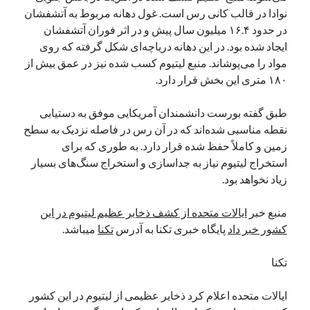
نوادا در قالب کانی رس است. غول دهانه مربوط به آتشفشان
نوامبر 2024
در حدود ۱۶.۴ میلیون سال پیش و در اثر فوران آتشفشان
اکتبر 2024
ایجاد شده بود. در این دهانه دریاچه‌ای شکل گرفته که روی
سپتامبر 2024
مواد را می‌پوشاند. منبع لیتیوم کسب شده نیز در عمق بیش از
آگوست 2024
۱۸۰ متری این بخش قرار دارد.
جولای 2024
ژوئن 2024
طبق گفته بورست دانشمندان آمریکایی موفق به دستیابی
می 2024
نقطه مناسبی شده‌اند که در آن رس در فاصله نزدیک به سطح
آوریل 2024
زمین و کاملاً حفظ شده قرار دارد. به طوری که برای
مارس 2024
استخراج لیتیوم نیاز به جداسازی و استخراج سنگ‌های بسیار
فوریه 2024
زیاد نخواهد بود.
ژانویه 2024
دسامبر 2023
منبع خبر
ایالات متحده از کشف ذخایر عظیم لیتیوم در این
نوامبر 2023
کشور خبر داد
پایگاه خبری تکنا به آدرس
تکنا
میباشد.
اکتبر 2023
سپتامبر 2023
تکنا
آگوست 2023
جولای 2023
ایالات متحده اعلام کرد ذخایر عظیمی از لیتیوم در این کشور
دسامبر 2022