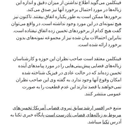
فینکلمن می‌گوید اطلاع نداشتن از میزان دقیق و اندازه این
نوامبر 2024
زباله‌ها در مورد احتمال برخورد آنها نیز صدق می‌کند.
اکتبر 2024
برخوردها ممکن است به طور یکباره اتفاق بیفتند. تاکنون نیز
سپتامبر 2024
هیچ نمونه‌ای در این مورد وجود نداشته است. در واقع می‌توان
آگوست 2024
گفت هیچ کدام از برخوردهای تخمین زده اتفاق نیفتاده است.
جولای 2024
بنابراین احتمالات بیان شده نیز از مجموعه نمونه‌های بدون
ژوئن 2024
برخورد ارائه شده است.
می 2024
آوریل 2024
فینکلمن معتقد است صاحب نظران این حوزه و کارشناسان
مارس 2024
زباله‌های فضایی پیش‌بینی‌هایی را در مورد پیامدهای آینده
فوریه 2024
تخمین زده‌اند که در حالت عادی در فیزیک شناخته شده
ژانویه 2024
امکان وقوع آنها وجود ندارد. به گفته وی این صاحب نظران
دسامبر 2023
نمی‌خواهند یا قصد ندارند این عدم قطعیت را به صورت
نوامبر 2023
عمومی منتشر کنند.
اکتبر 2023
سپتامبر 2023
منبع خبر
افسر ارشد سابق نیروی فضایی آمریکا: تخمین‌های
آگوست 2023
مربوط به زباله‌های فضایی نادرست است
پایگاه خبری تکنا به
جولای 2023
آدرس
تکنا
میباشد.
دسامبر 2022