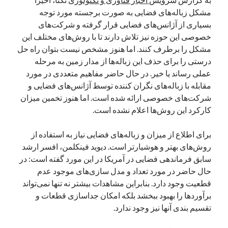
یک نویسنده دیدگاه وردپرس
در
تعمیرات تخصصی فیس آیدی
مشکل زباله‌های فضایی به صورت برجسته مورد توجه
بسیاری از آژانس‌های فضایی قرار گرفته و شرکت‌های
خصوصی این حوزه نیز تلاش دارند تا با روش‌های مختلف این
مشکل را برطرف کنند. اما هنوز مشخص نیست بتوان راه حل
بایگانی‌ها
درستی را برای حذف این زباله‌ها از مدار زمین به مرحله
مارس 2026
عملی رساند یا خیر. در حال حاضر مفاهیم متعددی در مورد
فوریه 2026
مقابله با زباله‌های نگران کننده توسط آژانس‌های فضایی و
ژانویه 2026
شرکت‌های خصوصی ارائه شده است. اما هنوز تخمین میزان
دسامبر 2025
کارکرد این روش‌ها اعلام نشده است.
نوامبر 2025
آگوست 2025
برای اطلاع از میزان و زباله‌های فضایی نیاز به استفاده از
جولای 2025
روش‌های بهتر و هوشیارتر است. دیوید فینکلمن، افسر ارشد
ژوئن 2025
سابق فرماندهی فضایی در آمریکا در این مورد گفته است: در
می 2025
حال حاضر در مورد تعداد و مدل سازی‌های موجود عدم
آوریل 2025
قطعیت وجود دارد. بنابراین مشاهدات بیشتر نه تنها نمی‌تواند
مارس 2025
برآوردها را بهبود ببخشد بلکه امکان جداسازی قطعات و
فوریه 2025
تقسیم بندی آنها نیز وجود ندارد.
ژانویه 2025
دسامبر 2024