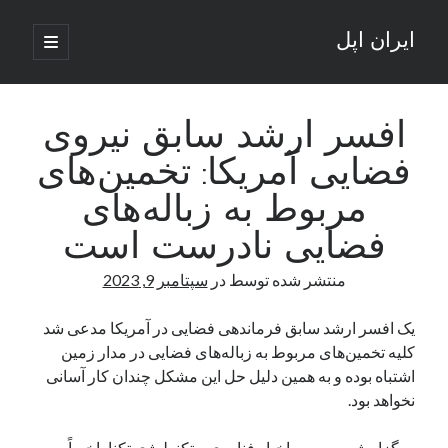
ایران اپل
باز
کردن
نوار
فهرست
اصلی
جستجو
کناری
جستجو
افسر ارشد سابق نیروی
فضایی آمریکا: تخمین‌های
نوشته‌های تازه
مربوط به زباله‌های
راه‌های اتصال موبایل و کامپیوتر به یکدیگر: تجربه‌ای یکپارچه و کاربردی
فضایی نادرست است
انتقاد کاربران از اتمام زودهنگام بسته‌های اینترنت ایرانسل همزمان با شرایط
جنگی
منتشر شده توسط
در
سپتامبر 9, 2023
ادعای نت‌بلاکس: قطعی اینترنت ایران بیش از 120 ساعت ادامه یافت؛ اتصال
کشور به حدود یک درصد رسید
یک افسر ارشد سابق فرماندهی فضایی در آمریکا مدعی شد
قطعی اینترنت در ایران از مرز 48 ساعت گذشت!
کلیه تخمین‌های مربوط به زباله‌های فضایی در مدار زمین
گوشی HMD Luma با دوربین 50 مگاپیکسل و نمایشگر 120 هرتز رونمایی شد
اشتباه بوده و به همین دلیل حل این مشکل چندان کار آسانی
نخواهد بود.
آخرین دیدگاه‌ها
به گزارش سرویس
اخبار فناوری و تکنولوژی
تکنا، اخیراً