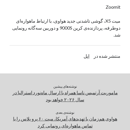
یک نویسنده دیدگاه وردپرس
در
تعمیرات تخصصی فیس آیدی
Zoomit
میت X5، گوشی تاشدنی جدید هواوی، با ارتباط ماهواره‌ای
دوطرفه، پردازنده‌ی کرین 9000S و دوربین سه‌گانه رونمایی
بایگانی‌ها
شد.
مارس 2026
فوریه 2026
ژانویه 2026
منتشر شده در
اپل
دسامبر 2025
نوامبر 2025
آگوست 2025
جولای 2025
نوشته‌های پیشین
ژوئن 2025
ماموریت آرتمیس ناسا همراه با ارسال ماه‌نورد استرالیا در
می 2025
سال ۲۰۲۶ خواهد بود
آوریل 2025
مارس 2025
نوشته‌ی بعدی
فوریه 2025
هواوی هم‌زمان با تهدیدهای آمریکا، میت ۶۰ پرو پلاس را با
ژانویه 2025
تماس ماهوار‌ه‌ای رونمایی کرد
دسامبر 2024