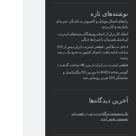
نوشته‌های تازه
راه‌های اتصال موبایل و کامپیوتر به یکدیگر: تجربه‌ای
یکپارچه و کاربردی
انتقاد کاربران از اتمام زودهنگام بسته‌های اینترنت
ایرانسل همزمان با شرایط جنگی
ادعای نت‌بلاکس: قطعی اینترنت ایران بیش از 120
ساعت ادامه یافت؛ اتصال کشور به حدود یک درصد
رسید
قطعی اینترنت در ایران از مرز 48 ساعت گذشت!
گوشی HMD Luma با دوربین 50 مگاپیکسل و
نمایشگر 120 هرتز رونمایی شد
آخرین دیدگاه‌ها
یک نویسنده دیدگاه وردپرس
در
تعمیرات
تخصصی فیس آیدی