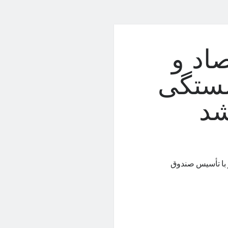
اد و
شستگی
شد
 با تأسیس صندوق