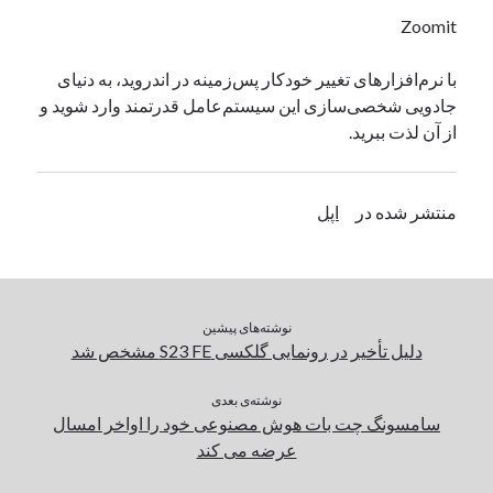
یک نویسنده دیدگاه وردپرس
در
تعمیرات تخصصی فیس آیدی
Zoomit
با نرم‌افزارهای تغییر خودکار پس‌زمینه در اندروید، به دنیای
جادویی شخصی‌سازی این سیستم‌عامل قدرتمند وارد شوید و
بایگانی‌ها
از آن لذت ببرید.
مارس 2026
فوریه 2026
ژانویه 2026
منتشر شده در
اپل
دسامبر 2025
نوامبر 2025
آگوست 2025
جولای 2025
نوشته‌های پیشین
ژوئن 2025
دلیل تأخیر در رونمایی گلکسی S23 FE مشخص شد
می 2025
آوریل 2025
نوشته‌ی بعدی
مارس 2025
سامسونگ چت بات هوش مصنوعی خود را اواخر امسال
فوریه 2025
عرضه می کند
ژانویه 2025
دسامبر 2024