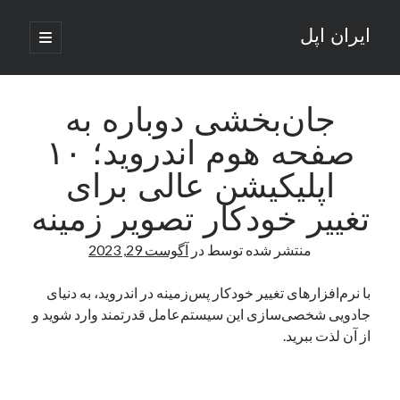
ایران اپل
باز
کردن
نوار
فهرست
اصلی
جستجو
کناری
جستجو
جان‌بخشی دوباره به
صفحه‌ هوم اندروید؛ ۱۰
نوشته‌های تازه
اپلیکیشن عالی برای
راه‌های اتصال موبایل و کامپیوتر به یکدیگر: تجربه‌ای یکپارچه و کاربردی
تغییر خودکار تصویر زمینه
انتقاد کاربران از اتمام زودهنگام بسته‌های اینترنت ایرانسل همزمان با شرایط
جنگی
منتشر شده توسط
در
آگوست 29, 2023
ادعای نت‌بلاکس: قطعی اینترنت ایران بیش از 120 ساعت ادامه یافت؛ اتصال
کشور به حدود یک درصد رسید
با نرم‌افزارهای تغییر خودکار پس‌زمینه در اندروید، به دنیای
قطعی اینترنت در ایران از مرز 48 ساعت گذشت!
جادویی شخصی‌سازی این سیستم‌عامل قدرتمند وارد شوید و
گوشی HMD Luma با دوربین 50 مگاپیکسل و نمایشگر 120 هرتز رونمایی شد
از آن لذت ببرید.
آخرین دیدگاه‌ها