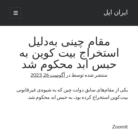
ایران اپل
باز
کردن
نوار
فهرست
اصلی
جستجو
کناری
جستجو
مقام چینی به‌دلیل
استخراج بیت کوین به
نوشته‌های تازه
حبس ابد محکوم شد
راه‌های اتصال موبایل و کامپیوتر به یکدیگر: تجربه‌ای یکپارچه و کاربردی
منتشر شده توسط
در
آگوست 26, 2023
انتقاد کاربران از اتمام زودهنگام بسته‌های اینترنت ایرانسل همزمان با شرایط
جنگی
ادعای نت‌بلاکس: قطعی اینترنت ایران بیش از 120 ساعت ادامه یافت؛ اتصال
یکی از مقام‌های سابق دولت چین که به شیوه‌ی غیرقانونی
کشور به حدود یک درصد رسید
بیت‌کوین استخراج کرده بود، به حبس ابد محکوم شد.
قطعی اینترنت در ایران از مرز 48 ساعت گذشت!
گوشی HMD Luma با دوربین 50 مگاپیکسل و نمایشگر 120 هرتز رونمایی شد
Zoomit
آخرین دیدگاه‌ها