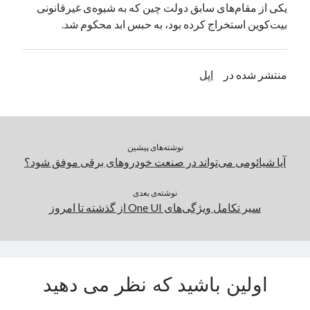
یکی از مقام‌های سابق دولت چین که به شیوه‌ی غیرقانونی
یک نویسنده دیدگاه وردپرس
در
تعمیرات تخصصی فیس آیدی
بیت‌کوین استخراج کرده بود، به حبس ابد محکوم شد.
بایگانی‌ها
منتشر شده در
اپل
مارس 2026
فوریه 2026
ژانویه 2026
دسامبر 2025
نوشته‌های پیشین
نوامبر 2025
آیا شیائومی می‌تواند در صنعت خودروهای برقی موفق شود؟
آگوست 2025
جولای 2025
نوشته‌ی بعدی
سیر تکامل ویژگی‌های One UI از گذشته تا امروز
ژوئن 2025
می 2025
آوریل 2025
مارس 2025
فوریه 2025
اولین باشید که نظر می دهید
ژانویه 2025
دسامبر 2024