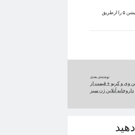
پلی استیشن پورتال کنسول قابل‌حمل جدیدی است که بازی‌های پلی استیشن ۵ را ازطریق
نوشته‌ی بعدی
ین وی و کربو + قیمت از
داروخانه آنلاین ژن سبز
هید