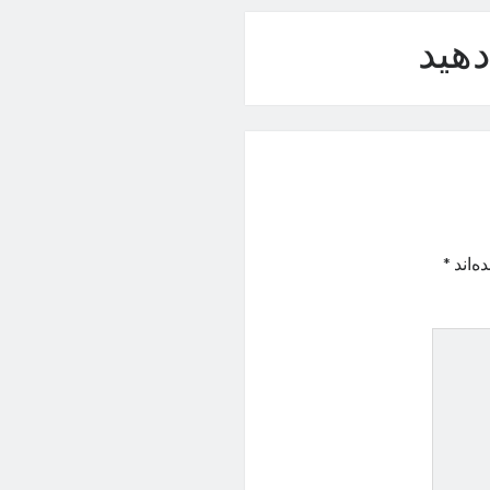
هید
ه‌اند
*