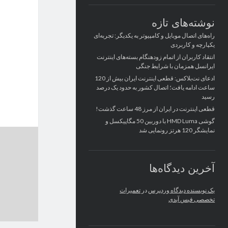
نوشته‌های تازه
راه‌های اتصال موبایل و کامپیوتر به یکدیگر: تجربه‌ای
یکپارچه و کاربردی
انتقاد کاربران از اتمام زودهنگام بسته‌های اینترنت
ایرانسل همزمان با شرایط جنگی
ادعای نت‌بلاکس: قطعی اینترنت ایران بیش از 120
ساعت ادامه یافت؛ اتصال کشور به حدود یک درصد
رسید
قطعی اینترنت در ایران از مرز 48 ساعت گذشت!
گوشی HMD Luma با دوربین 50 مگاپیکسل و
نمایشگر 120 هرتز رونمایی شد
آخرین دیدگاه‌ها
یک نویسنده دیدگاه وردپرس
در
تعمیرات
تخصصی فیس آیدی