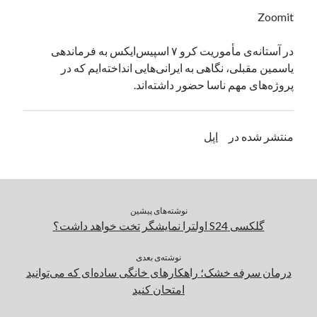
یک نویسنده دیدگاه وردپرس
در
تعمیرات تخصصی فیس آیدی
Zoomit
در آستانه‌ی مأموریت کرو ۷ اسپیس‌ایکس به فرماندهی
یاسمین مقبلی، نگاهی به ایرانی‌هایی انداخته‌ایم که در
بایگانی‌ها
پروژه‌های مهم ناسا حضور داشته‌اند.
مارس 2026
فوریه 2026
ژانویه 2026
منتشر شده در
اپل
دسامبر 2025
نوامبر 2025
آگوست 2025
جولای 2025
نوشته‌های پیشین
ژوئن 2025
گلکسی S24 اولترا نمایشگر تخت خواهد داشت؟
می 2025
آوریل 2025
نوشته‌ی بعدی
مارس 2025
درمان سرفه خشک؛ راهکارهای خانگی ساده‌ای که می‌توانید
فوریه 2025
امتحان کنید
ژانویه 2025
دسامبر 2024