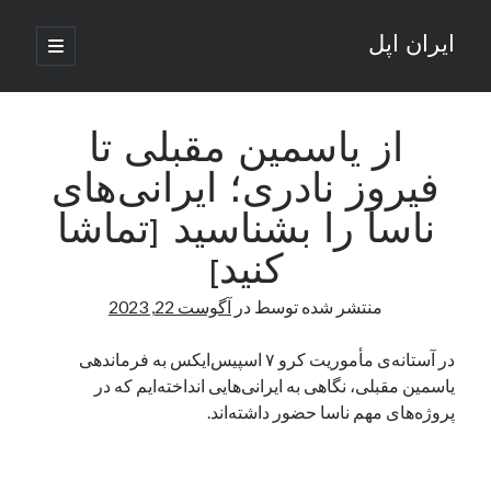
ایران اپل
باز
کردن
نوار
فهرست
اصلی
جستجو
کناری
جستجو
از یاسمین مقبلی تا
فیروز نادری؛ ایرانی‌های
نوشته‌های تازه
ناسا را بشناسید [تماشا
راه‌های اتصال موبایل و کامپیوتر به یکدیگر: تجربه‌ای یکپارچه و کاربردی
کنید]
انتقاد کاربران از اتمام زودهنگام بسته‌های اینترنت ایرانسل همزمان با شرایط
جنگی
منتشر شده توسط
در
آگوست 22, 2023
ادعای نت‌بلاکس: قطعی اینترنت ایران بیش از 120 ساعت ادامه یافت؛ اتصال
کشور به حدود یک درصد رسید
در آستانه‌ی مأموریت کرو ۷ اسپیس‌ایکس به فرماندهی
قطعی اینترنت در ایران از مرز 48 ساعت گذشت!
یاسمین مقبلی، نگاهی به ایرانی‌هایی انداخته‌ایم که در
گوشی HMD Luma با دوربین 50 مگاپیکسل و نمایشگر 120 هرتز رونمایی شد
پروژه‌های مهم ناسا حضور داشته‌اند.
آخرین دیدگاه‌ها