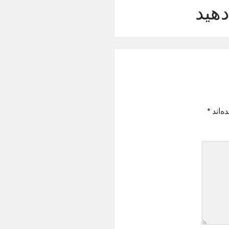
هید
ه‌اند
*