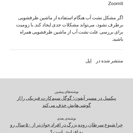
Zoomit
یک نویسنده دیدگاه وردپرس
در
تعمیرات تخصصی فیس آیدی
اگر مشکل نشت آب هنگام استفاده از ماشین ظرفشویی
برطرف نشود، می‌تواند مشکلات جدی ایجاد کند. با زومیت
برای بررسی علت نشت آب از ماشین ظرفشویی همراه
بایگانی‌ها
باشید.
مارس 2026
فوریه 2026
ژانویه 2026
منتشر شده در
اپل
دسامبر 2025
نوامبر 2025
آگوست 2025
جولای 2025
ژوئن 2025
نوشته‌های پیشین
می 2025
پیکسل در مسیر آیفون؛ گوگل سیم‌کارت فیزیکی را از
آوریل 2025
گوشی‌هایش حذف می‌کند
مارس 2025
فوریه 2025
نوشته‌ی بعدی
چرا شیوع سرطان روده بزرگ در افراد جوان‌تر از ۵۰ سال رو
ژانویه 2025
به افزایش است؟
دسامبر 2024