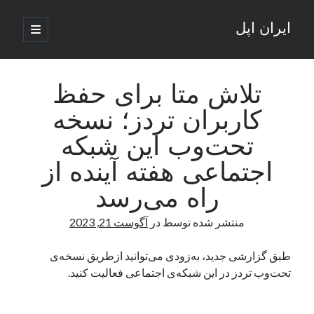
ایران اپل
باز
کردن
نوار
فهرست
اصلی
جستجو
کناری
جستجو
تلاش متا برای حفظ
کاربران تردز؛ نسخه‌
نوشته‌های تازه
تحت‌وب این شبکه
راه‌های اتصال موبایل و کامپیوتر به یکدیگر: تجربه‌ای یکپارچه و کاربردی
اجتماعی هفته آینده از
انتقاد کاربران از اتمام زودهنگام بسته‌های اینترنت ایرانسل همزمان با شرایط
جنگی
راه می‌رسد
ادعای نت‌بلاکس: قطعی اینترنت ایران بیش از 120 ساعت ادامه یافت؛ اتصال
کشور به حدود یک درصد رسید
منتشر شده توسط
در
آگوست 21, 2023
قطعی اینترنت در ایران از مرز 48 ساعت گذشت!
گوشی HMD Luma با دوربین 50 مگاپیکسل و نمایشگر 120 هرتز رونمایی شد
طبق گزارشی جدید، به‌زودی می‌توانید ازطریق نسخه‌ی
تحت‌وب تردز در این شبکه‌ی اجتماعی فعالیت کنید.
آخرین دیدگاه‌ها