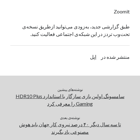
یک نویسنده دیدگاه وردپرس
در
تعمیرات تخصصی فیس آیدی
Zoomit
طبق گزارشی جدید، به‌زودی می‌توانید ازطریق نسخه‌ی
بایگانی‌ها
تحت‌وب تردز در این شبکه‌ی اجتماعی فعالیت کنید.
مارس 2026
فوریه 2026
منتشر شده در
اپل
ژانویه 2026
دسامبر 2025
نوامبر 2025
آگوست 2025
جولای 2025
نوشته‌های پیشین
ژوئن 2025
سامسونگ اولین بازی سازگار با استاندارد HDR10 Plus
می 2025
Gaming را معرفی کرد
آوریل 2025
مارس 2025
نوشته‌ی بعدی
تا سه سال دیگر ۴۰ درصد نیروی کار جهان باید هوش
فوریه 2025
مصنوعی یاد بگیرند
ژانویه 2025
دسامبر 2024