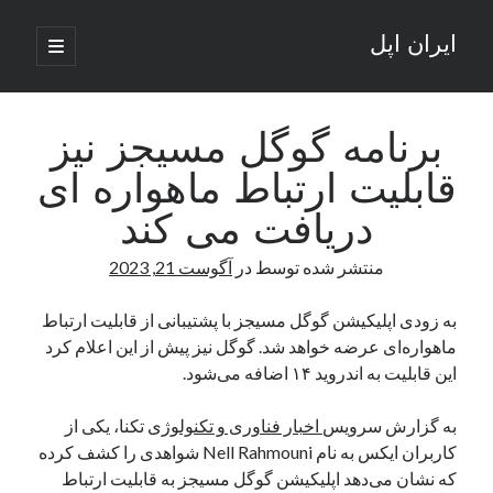
ایران اپل
باز
کردن
نوار
فهرست
اصلی
جستجو
کناری
جستجو
برنامه گوگل مسیجز نیز
قابلیت ارتباط ماهواره ای
نوشته‌های تازه
دریافت می کند
راه‌های اتصال موبایل و کامپیوتر به یکدیگر: تجربه‌ای یکپارچه و کاربردی
منتشر شده توسط
در
آگوست 21, 2023
انتقاد کاربران از اتمام زودهنگام بسته‌های اینترنت ایرانسل همزمان با شرایط
جنگی
ادعای نت‌بلاکس: قطعی اینترنت ایران بیش از 120 ساعت ادامه یافت؛ اتصال
به زودی اپلیکیشن گوگل مسیجز با پشتیبانی از قابلیت ارتباط
کشور به حدود یک درصد رسید
ماهواره‌ای عرضه خواهد شد. گوگل نیز پیش از این اعلام کرد
قطعی اینترنت در ایران از مرز 48 ساعت گذشت!
این قابلیت به اندروید ۱۴ اضافه می‌شود.
گوشی HMD Luma با دوربین 50 مگاپیکسل و نمایشگر 120 هرتز رونمایی شد
به گزارش سرویس
اخبار فناوری و تکنولوژی
تکنا، یکی از
کاربران ایکس به نام Nell Rahmouni شواهدی را کشف کرده
آخرین دیدگاه‌ها
که نشان می‌دهد اپلیکیشن گوگل مسیجز به قابلیت ارتباط