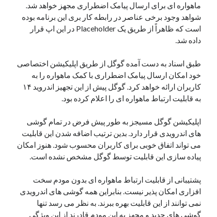
ماهواره ای برای ارسال پیامک اضطراری مجهز خواهد شد.
یک نویسنده دیدگاه وردپرس
در
تعمیرات تخصصی فیس آیدی
شواهد وجود برخی عناصر در رابطه کار بری این برنامه بوده
است که ظاهراً از طریق یک Placeholder در این اپ قرار
داده شد.
بایگانی‌ها
طبق اسناد به دست آمده گوگل از طریق اپلیکیشن اختصاصی
مارس 2026
خود امکان ارسال پیامک اضطراری با کمک ماهواره را به
فوریه 2026
کاربران ارائه خواهد کرد. گوگل پیش از این تجهیز اندروید ۱۴
ژانویه 2026
به قابلیت ارتباط ماهواره ای را اعلام کرده بود.
دسامبر 2025
نوامبر 2025
اپلیکیشن گوگل مسیجز به طور پیش فرض در تمام گوشی
آگوست 2025
های اندرویدی قرار دارد. بدین ترتیب اضافه شدن این قابلیت
جولای 2025
می تواند اتفاق خوبی برای کاربران محسوب شود. هنوز امکان
ژوئن 2025
پیاده سازی این قابلیت توسط گوگل مشخص نشده است.
می 2025
آوریل 2025
پشتیبانی از قابلیت ارتباط ماهواره ای بدون مودم سخت
مارس 2025
افزاری امکان پذیر نیست. بنابراین همه گوشی های اندرویدی
فوریه 2025
نمی توانند از این قابلیت بهره ببرند. به نظر می رسد تنها
ژانویه 2025
گوشی های جدید و مجهز به این مودم قادرند از این ویژگی
دسامبر 2024