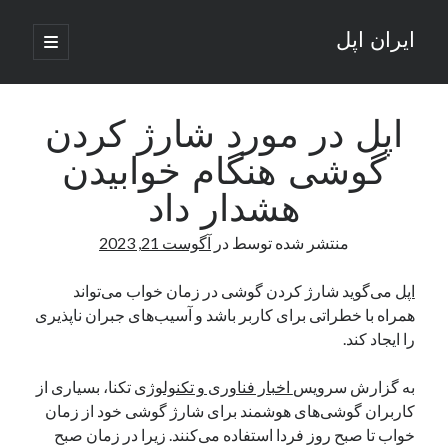
ایران اپل
باز
کردن
نوار
فهرست
اصلی
جستجو
کناری
جستجو
اپل در مورد شارژ کردن
گوشی هنگام خوابیدن
نوشته‌های تازه
هشدار داد
راه‌های اتصال موبایل و کامپیوتر به یکدیگر: تجربه‌ای یکپارچه و کاربردی
منتشر شده توسط
در
آگوست 21, 2023
انتقاد کاربران از اتمام زودهنگام بسته‌های اینترنت ایرانسل همزمان با شرایط
جنگی
ادعای نت‌بلاکس: قطعی اینترنت ایران بیش از 120 ساعت ادامه یافت؛ اتصال
اپل
می‌گوید شارژ کردن گوشی در زمان خواب می‌تواند
کشور به حدود یک درصد رسید
همراه با خطراتی برای کاربر باشد و آسیب‌های جبران ناپذیری
قطعی اینترنت در ایران از مرز 48 ساعت گذشت!
را ایجاد کند.
گوشی HMD Luma با دوربین 50 مگاپیکسل و نمایشگر 120 هرتز رونمایی شد
به گزارش سرویس
اخبار فناوری و تکنولوژی
تکنا، بسیاری از
کاربران گوشی‌های هوشمند برای شارژ گوشی خود از زمان
آخرین دیدگاه‌ها
خواب تا صبح روز فردا استفاده می‌کنند. زیرا در زمان صبح