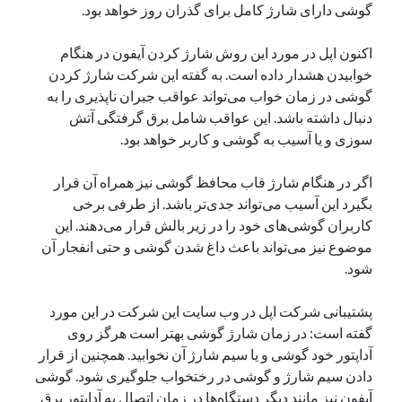
گوشی دارای شارژ کامل برای گذران روز خواهد بود.
یک نویسنده دیدگاه وردپرس
در
تعمیرات تخصصی فیس آیدی
اکنون اپل در مورد این روش شارژ کردن آیفون در هنگام
خوابیدن هشدار داده است. به گفته این شرکت شارژ کردن
گوشی در زمان خواب می‌تواند عواقب جبران ناپذیری را به
بایگانی‌ها
دنبال داشته باشد. این عواقب شامل برق گرفتگی آتش
مارس 2026
سوزی و یا آسیب به گوشی و کاربر خواهد بود.
فوریه 2026
ژانویه 2026
اگر در هنگام شارژ قاب محافظ گوشی نیز همراه آن قرار
دسامبر 2025
بگیرد این آسیب می‌تواند جدی‌تر باشد. از طرفی برخی
نوامبر 2025
کاربران گوشی‌های خود را در زیر بالش قرار می‌دهند. این
آگوست 2025
موضوع نیز می‌تواند باعث داغ شدن گوشی و حتی انفجار آن
جولای 2025
شود.
ژوئن 2025
می 2025
پشتیبانی شرکت اپل در وب سایت این شرکت در این مورد
آوریل 2025
گفته است: در زمان شارژ گوشی بهتر است هرگز روی
مارس 2025
آداپتور خود گوشی و یا سیم شارژ آن نخوابید. همچنین از قرار
فوریه 2025
دادن سیم شارژ و گوشی در رختخواب جلوگیری شود. گوشی
ژانویه 2025
آیفون نیز مانند دیگر دستگاه‌ها در زمان اتصال به آداپتور برق
دسامبر 2024