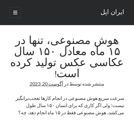
ایران اپل
باز
کردن
نوار
فهرست
اصلی
جستجو
کناری
جستجو
هوش مصنوعی، تنها در
۱۵ ماه معادل ۱۵۰ سال
نوشته‌های تازه
عکاسی عکس تولید کرده
راه‌های اتصال موبایل و کامپیوتر به یکدیگر: تجربه‌ای یکپارچه و کاربردی
است!
انتقاد کاربران از اتمام زودهنگام بسته‌های اینترنت ایرانسل همزمان با شرایط
جنگی
منتشر شده توسط
در
آگوست 20, 2023
ادعای نت‌بلاکس: قطعی اینترنت ایران بیش از 120 ساعت ادامه یافت؛ اتصال
کشور به حدود یک درصد رسید
سرعت سریع هوش مصنوعی در انجام کار‌ها تعجب‌برانگیز
قطعی اینترنت در ایران از مرز 48 ساعت گذشت!
نیست؛ ولی اگر کاری که برای انسان ۱۵۰ سال طول
گوشی HMD Luma با دوربین 50 مگاپیکسل و نمایشگر 120 هرتز رونمایی شد
می‌کشد، هوش مصنوعی فقط در ۱۵ ماه انجام دهد، چه؟
آخرین دیدگاه‌ها