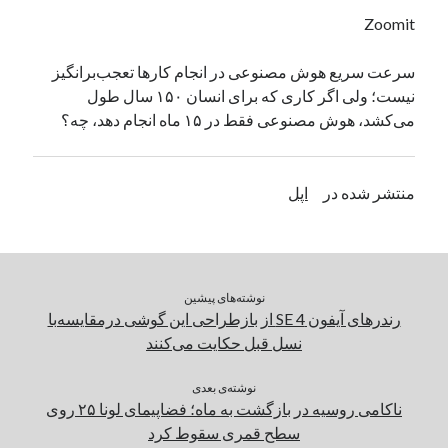
یک نویسنده دیدگاه وردپرس
در
تعمیرات تخصصی فیس آیدی
Zoomit
سرعت سریع هوش مصنوعی در انجام کار‌ها تعجب‌برانگیز
نیست؛ ولی اگر کاری که برای انسان ۱۵۰ سال طول
بایگانی‌ها
می‌کشد، هوش مصنوعی فقط در ۱۵ ماه انجام دهد، چه؟
مارس 2026
فوریه 2026
ژانویه 2026
منتشر شده در
اپل
دسامبر 2025
نوامبر 2025
آگوست 2025
جولای 2025
نوشته‌های پیشین
ژوئن 2025
رندرهای آیفون SE 4 از بازطراحی این گوشی درمقایسه‌با
می 2025
نسل قبل حکایت می‌کنند
آوریل 2025
مارس 2025
نوشته‌ی بعدی
فوریه 2025
ناکامی روسیه در بازگشت به ماه؛ فضاپیمای لونا ۲۵ روی
ژانویه 2025
سطح قمری سقوط کرد
دسامبر 2024