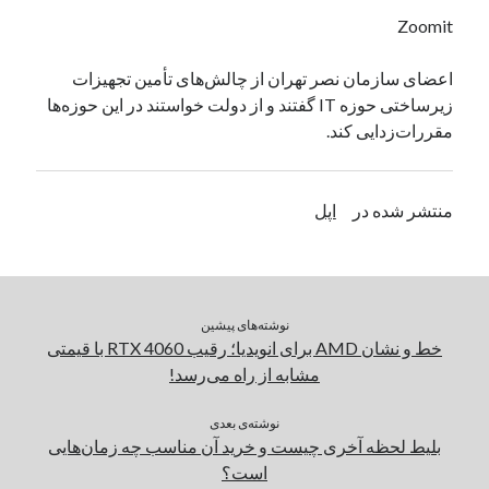
یک نویسنده دیدگاه وردپرس
در
تعمیرات تخصصی فیس آیدی
Zoomit
اعضای سازمان نصر تهران از چالش‌های تأمین تجهیزات
زیرساختی حوزه IT گفتند و از دولت خواستند در این حوزه‌ها
بایگانی‌ها
مقررات‌زدایی کند.
مارس 2026
فوریه 2026
ژانویه 2026
منتشر شده در
اپل
دسامبر 2025
نوامبر 2025
آگوست 2025
جولای 2025
نوشته‌های پیشین
ژوئن 2025
خط و نشان AMD برای انویدیا؛ رقیب RTX 4060 با قیمتی
می 2025
مشابه از راه می‌رسد!
آوریل 2025
مارس 2025
نوشته‌ی بعدی
فوریه 2025
بلیط لحظه آخری چیست و خرید آن مناسب چه زمان‌هایی
ژانویه 2025
است؟
دسامبر 2024