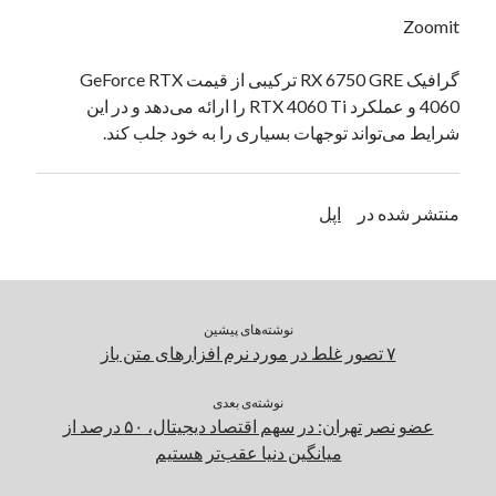
یک نویسنده دیدگاه وردپرس
در
تعمیرات تخصصی فیس آیدی
Zoomit
گرافیک RX 6750 GRE ترکیبی از قیمت GeForce RTX
4060 و عملکرد RTX 4060 Ti را ارائه می‌دهد و در این‌
بایگانی‌ها
شرایط می‌تواند توجهات بسیاری را به‌ خود جلب کند.
مارس 2026
فوریه 2026
ژانویه 2026
منتشر شده در
اپل
دسامبر 2025
نوامبر 2025
آگوست 2025
جولای 2025
نوشته‌های پیشین
ژوئن 2025
۷ تصور غلط در مورد نرم افزارهای متن باز
می 2025
آوریل 2025
نوشته‌ی بعدی
مارس 2025
عضو نصر تهران: در سهم اقتصاد دیجیتال، ۵۰ درصد از
فوریه 2025
میانگین دنیا عقب‌تر هستیم
ژانویه 2025
دسامبر 2024