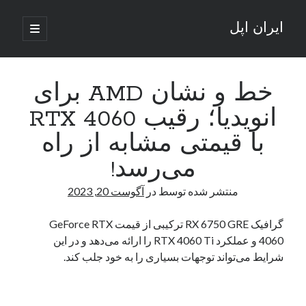
ایران اپل
باز
کردن
نوار
فهرست
اصلی
جستجو
کناری
جستجو
خط و نشان AMD برای
انویدیا؛ رقیب RTX 4060
نوشته‌های تازه
با قیمتی مشابه از راه
راه‌های اتصال موبایل و کامپیوتر به یکدیگر: تجربه‌ای یکپارچه و کاربردی
می‌رسد!
انتقاد کاربران از اتمام زودهنگام بسته‌های اینترنت ایرانسل همزمان با شرایط
جنگی
منتشر شده توسط
در
آگوست 20, 2023
ادعای نت‌بلاکس: قطعی اینترنت ایران بیش از 120 ساعت ادامه یافت؛ اتصال
کشور به حدود یک درصد رسید
گرافیک RX 6750 GRE ترکیبی از قیمت GeForce RTX
قطعی اینترنت در ایران از مرز 48 ساعت گذشت!
4060 و عملکرد RTX 4060 Ti را ارائه می‌دهد و در این‌
گوشی HMD Luma با دوربین 50 مگاپیکسل و نمایشگر 120 هرتز رونمایی شد
شرایط می‌تواند توجهات بسیاری را به‌ خود جلب کند.
آخرین دیدگاه‌ها