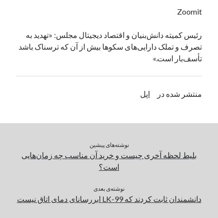
یک نویسنده دیدگاه وردپرس
در
تعمیرات تخصصی فیس آیدی
Zoomit
رئیس کمیته دانش‌بنیان و اقتصاد دیجیتال مجلس: «تهدید به
تصرف و تملک دارایی‌های سکوها بیش از آن که ترسناک باشد
بایگانی‌ها
تأسف‌بار است.»
مارس 2026
فوریه 2026
ژانویه 2026
منتشر شده در
اپل
دسامبر 2025
نوامبر 2025
آگوست 2025
جولای 2025
نوشته‌های پیشین
ژوئن 2025
بلیط لحظه آخری چیست و خرید آن مناسب چه زمان‌هایی
می 2025
است؟
آوریل 2025
مارس 2025
نوشته‌ی بعدی
فوریه 2025
دانشمندان ثابت کردند که LK-99 ابررسانای دمای اتاق نیست
ژانویه 2025
دسامبر 2024