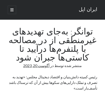
ایران اپل
باز
کردن
نوار
فهرست
اصلی
جستجو
کناری
جستجو
توانگر: به‌جای تهدیدهای
غیرمنطقی از در مصالحه
نوشته‌های تازه
با پلتفرم‌ها درآیید تا
راه‌های اتصال موبایل و کامپیوتر به یکدیگر: تجربه‌ای یکپارچه و کاربردی
کاستی‌ها جبران شود
انتقاد کاربران از اتمام زودهنگام بسته‌های اینترنت ایرانسل همزمان با شرایط
جنگی
منتشر شده توسط
در
آگوست 20, 2023
ادعای نت‌بلاکس: قطعی اینترنت ایران بیش از 120 ساعت ادامه یافت؛ اتصال
کشور به حدود یک درصد رسید
رئیس کمیته دانش‌بنیان و اقتصاد دیجیتال مجلس: «تهدید به
قطعی اینترنت در ایران از مرز 48 ساعت گذشت!
تصرف و تملک دارایی‌های سکوها بیش از آن که ترسناک باشد
گوشی HMD Luma با دوربین 50 مگاپیکسل و نمایشگر 120 هرتز رونمایی شد
تأسف‌بار است.»
آخرین دیدگاه‌ها