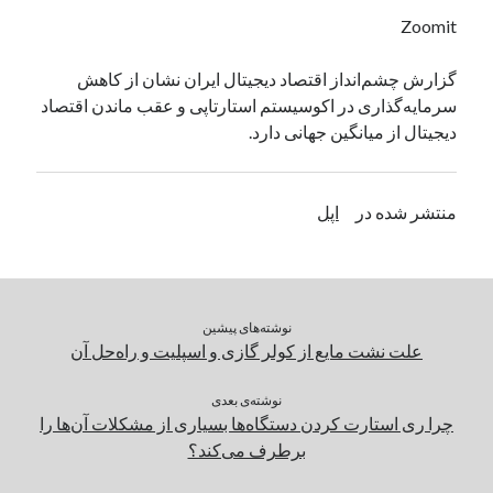
یک نویسنده دیدگاه وردپرس
در
تعمیرات تخصصی فیس آیدی
Zoomit
گزارش چشم‌انداز اقتصاد دیجیتال ایران نشان از کاهش
سرمایه‌گذاری در اکوسیستم استارتاپی و عقب ماندن اقتصاد
بایگانی‌ها
دیجیتال از میانگین جهانی دارد.
مارس 2026
فوریه 2026
ژانویه 2026
منتشر شده در
اپل
دسامبر 2025
نوامبر 2025
آگوست 2025
جولای 2025
نوشته‌های پیشین
ژوئن 2025
علت نشت مایع از کولر گازی و اسپلیت و راه‌حل آن
می 2025
آوریل 2025
نوشته‌ی بعدی
مارس 2025
چرا ری استارت کردن دستگاه‌ها بسیاری از مشکلات آن‌ها را
فوریه 2025
برطرف می‌کند؟
ژانویه 2025
دسامبر 2024