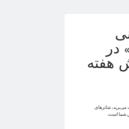
نی
 در
 هفته‌
می‌برید، شاترهای
 شما است.