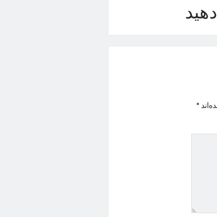
هید
ه‌اند
*