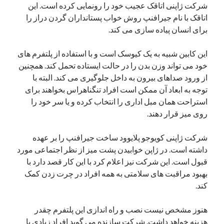
شرکت ژاپنی اتاقک عجیب خود را رونمایی کرده است. این
یک نویسنده دیدگاه وردپرس
در
تعمیرات تخصصی فیس آیدی
اتاقک با نام جیرافنپ روش خواب پستانداران گردن دراز را
برای انسان پیاده سازی می کند.
این کابین شبیه به یک کیوسک است و با استفاده از پلتفرم های
بایگانی‌ها
خود می تواند وزن بدن را در حالت ایستاده تحمل کند‌. همچنین
مارس 2026
از ورود صداهای بیرون به داخل جلوگیری می کند. البته با
فوریه 2026
توجه به ابعاد آن ممکن است افراد تنگناهراس بخواهند برای
ژانویه 2026
استراحت همان مبل اداری را انتخاب کرده و یا سر خود را
دسامبر 2025
روی میز قرار دهند.
نوامبر 2025
آگوست 2025
شرکت ژاپنی کویوجو پلایوود ساخت جیرافنپ را بر عهده
جولای 2025
داشته است. در ژاپن خوابیدن پشت میز از نظر اجتماعی مورد
ژوئن 2025
قبول است. این شرکت نیز اعلام کرد با این کار قصد دارد با
می 2025
بهبود مراقبت های سلامتی به همه افراد در چرت زدن کمک
آوریل 2025
کند.
مارس 2025
فوریه 2025
هنوز مشخص نیست نصب و راه اندازی این پلتفرم چقدر
ژانویه 2025
هزینه خواهد داشت. شرکت سازنده می گوید افراد زیادی با
دسامبر 2024