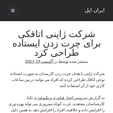
ایران اپل
باز
کردن
نوار
فهرست
اصلی
جستجو
کناری
جستجو
شرکت ژاپنی اتاقکی
برای چرت زدن ایستاده
نوشته‌های تازه
طراحی کرد
راه‌های اتصال موبایل و کامپیوتر به یکدیگر: تجربه‌ای یکپارچه و کاربردی
منتشر شده توسط
در
آگوست 19, 2023
انتقاد کاربران از اتمام زودهنگام بسته‌های اینترنت ایرانسل همزمان با شرایط
جنگی
ادعای نت‌بلاکس: قطعی اینترنت ایران بیش از 120 ساعت ادامه یافت؛ اتصال
شرکت ژاپنی با هدف چرت زدن کارمندان به صورت ایستاده
کشور به حدود یک درصد رسید
نوعی اتاقک طراحی کرده که افراد می توانند در بین ساعات
قطعی اینترنت در ایران از مرز 48 ساعت گذشت!
کاری خود از آن استفاده کنند.
گوشی HMD Luma با دوربین 50 مگاپیکسل و نمایشگر 120 هرتز رونمایی شد
به گزارش سرویس
اخبار فناوری و تکنولوژی
تکنا،
کارشناسان معتقدند. چرت کوتاه نیمروزی می تواند بهره وری
آخرین دیدگاه‌ها
را افزایش داده و خلاقیت افراد را افزایش دهد. به همین دلیل