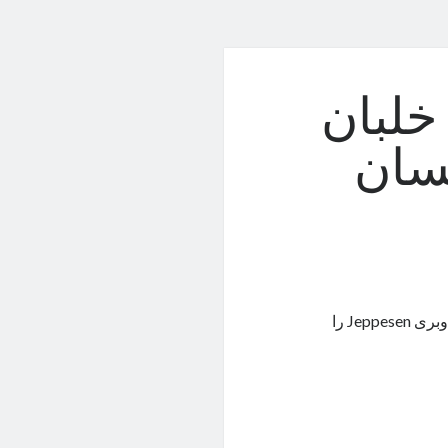
خلبان
سان‌
حافظه‌ی ربات Pibot آن‌قدر بزرگ است که می‌تواند همه‌ی نمودارهای ناوبری Jeppesen را