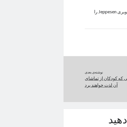
حافظه‌ی ربات Pibot آن‌قدر بزرگ است که می‌تواند همه‌ی نمودارهای ناوبری Jeppesen را
نوشته‌ی بعدی
يی که کودکان از تماشای
آن لذت خواهند برد
هید