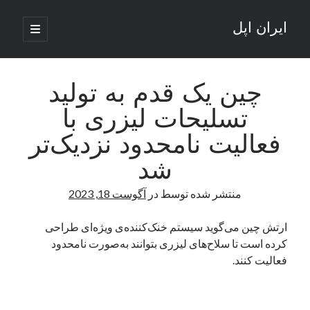
ایران اپل
باز
کردن
نوار
فهرست
اصلی
جستجو
کناری
جستجو
چین یک‌ قدم به تولید
تسلیحات لیزری با
نوشته‌های تازه
فعالیت نامحدود نزدیک‌تر
راه‌های اتصال موبایل و کامپیوتر به یکدیگر: تجربه‌ای یکپارچه و کاربردی
شد
انتقاد کاربران از اتمام زودهنگام بسته‌های اینترنت ایرانسل همزمان با شرایط
جنگی
منتشر شده توسط
در
آگوست 18, 2023
ادعای نت‌بلاکس: قطعی اینترنت ایران بیش از 120 ساعت ادامه یافت؛ اتصال
کشور به حدود یک درصد رسید
ارتش چین می‌گوید سیستم خنک‌کننده‌ی ویژه‌ای طراحی
قطعی اینترنت در ایران از مرز 48 ساعت گذشت!
کرده است تا سلاح‌های لیزری بتوانند به‌صورت نامحدود
گوشی HMD Luma با دوربین 50 مگاپیکسل و نمایشگر 120 هرتز رونمایی شد
فعالیت کنند.
آخرین دیدگاه‌ها