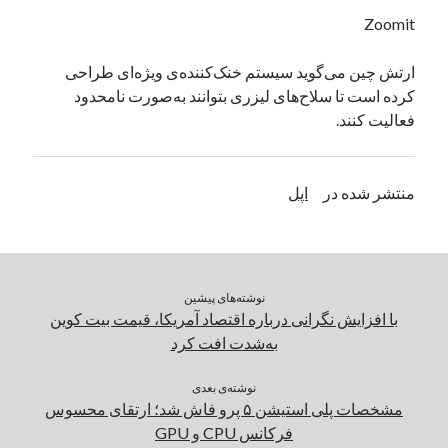
یک نویسنده دیدگاه وردپرس
در
تعمیرات تخصصی فیس آیدی
Zoomit
ارتش چین می‌گوید سیستم خنک‌کننده‌ی ویژه‌ای طراحی
کرده است تا سلاح‌های لیزری بتوانند به‌صورت نامحدود
بایگانی‌ها
فعالیت کنند.
مارس 2026
فوریه 2026
ژانویه 2026
منتشر شده در
اپل
دسامبر 2025
نوامبر 2025
آگوست 2025
جولای 2025
نوشته‌های پیشین
ژوئن 2025
با افزایش نگرانی درباره اقتصاد آمریکا، قیمت بیت کوین
می 2025
به‌شدت افت کرد
آوریل 2025
مارس 2025
نوشته‌ی بعدی
فوریه 2025
مشخصات پلی استیشن ۵ پرو فاش شد؛ ارتقای محسوس
ژانویه 2025
فرکانس CPU و GPU
دسامبر 2024