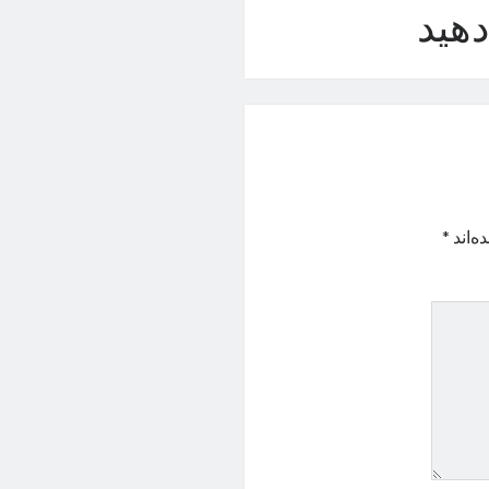
هید
ه‌اند
*