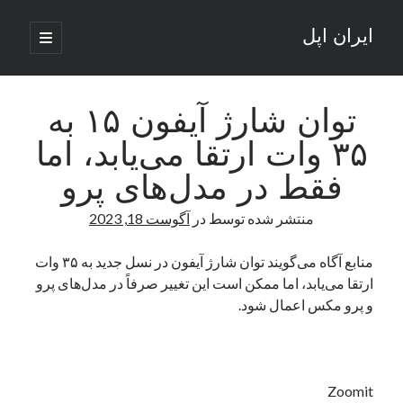
ایران اپل
باز
کردن
نوار
فهرست
اصلی
جستجو
کناری
جستجو
توان شارژ آیفون ۱۵ به
۳۵ وات ارتقا می‌یابد، اما
نوشته‌های تازه
فقط در مدل‌های پرو
راه‌های اتصال موبایل و کامپیوتر به یکدیگر: تجربه‌ای یکپارچه و کاربردی
منتشر شده توسط
در
آگوست 18, 2023
انتقاد کاربران از اتمام زودهنگام بسته‌های اینترنت ایرانسل همزمان با شرایط
جنگی
ادعای نت‌بلاکس: قطعی اینترنت ایران بیش از 120 ساعت ادامه یافت؛ اتصال
منابع آگاه می‌گویند توان شارژ آیفون در نسل جدید به ۳۵ وات
کشور به حدود یک درصد رسید
ارتقا می‌یابد، اما ممکن است این تغییر صرفاً در مدل‌های پرو
قطعی اینترنت در ایران از مرز 48 ساعت گذشت!
و پرو مکس اعمال شود.
گوشی HMD Luma با دوربین 50 مگاپیکسل و نمایشگر 120 هرتز رونمایی شد
آخرین دیدگاه‌ها
Zoomit