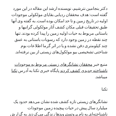
نوامبر 2024
دکتر بنجامین نترشیم، نویسنده ارشد این مقاله در این مورد
اکتبر 2024
گفته است: هدف محققان ردیابی بقایای مولکولی موجودات
سپتامبر 2024
اولیه در تاریخ زمین و تا حد امکان بوده است. به گفته وی آنها
آگوست 2024
طبق تحقیقات قبلی مکان کشف آثار مولکولی گرانبها و
جولای 2024
باستانی مربوط به حیات اولیه زمین را پیدا کرده بودند. تنها
ژوئن 2024
چند نقطه در زمین وجود دارد که رسوبات باستانی به عمق
می 2024
چند کیلومتری دفن نشده و یا در اثر گرما اطلاعات بوم
آوریل 2024
شناختی تشخیصی بیو مولکول‌های زیستی از بین نرفته‌اند.
مارس 2024
فوریه 2024
منبع خبر
محققان نشانگرهای زیستی مربوط به موجودات
ژانویه 2024
ناشناخته جدیدی کشف کردند
پایگاه خبری تکنا به آدرس
تکنا
دسامبر 2023
میباشد.
نوامبر 2023
اکتبر 2023
تکنا
سپتامبر 2023
آگوست 2023
نشانگرهای زیستی تازه کشف شده نشان می‌دهد حدود یک
جولای 2023
میلیارد سال پیش در حیات پیچیده زمین موجودات
دسامبر 2022
ناشناخته‌ای به نام پروتسترویدها زندگی می‌کردند. به گزارش