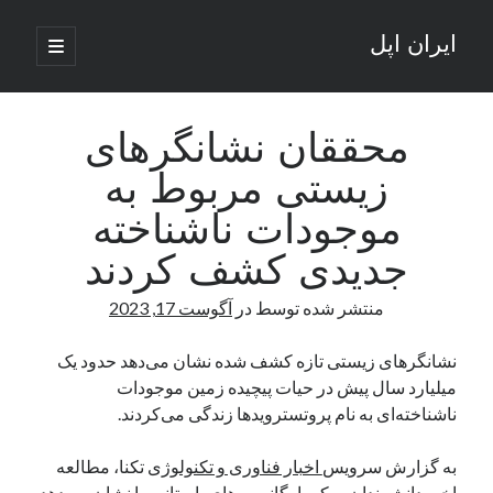
ایران اپل
باز
کردن
نوار
فهرست
اصلی
جستجو
کناری
جستجو
محققان نشانگرهای
زیستی مربوط به
نوشته‌های تازه
موجودات ناشناخته
راه‌های اتصال موبایل و کامپیوتر به یکدیگر: تجربه‌ای یکپارچه و کاربردی
جدیدی کشف کردند
انتقاد کاربران از اتمام زودهنگام بسته‌های اینترنت ایرانسل همزمان با شرایط
جنگی
منتشر شده توسط
در
آگوست 17, 2023
ادعای نت‌بلاکس: قطعی اینترنت ایران بیش از 120 ساعت ادامه یافت؛ اتصال
کشور به حدود یک درصد رسید
نشانگرهای زیستی تازه کشف شده نشان می‌دهد حدود یک
قطعی اینترنت در ایران از مرز 48 ساعت گذشت!
میلیارد سال پیش در حیات پیچیده زمین موجودات
گوشی HMD Luma با دوربین 50 مگاپیکسل و نمایشگر 120 هرتز رونمایی شد
ناشناخته‌ای به نام پروتسترویدها زندگی می‌کردند.
به گزارش سرویس
اخبار فناوری و تکنولوژی
تکنا، مطالعه
آخرین دیدگاه‌ها
اخیر دانشمندان میکروارگانیسم‌های باستانی را نشان می‌دهد