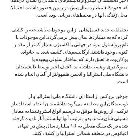
یک نویسنده دیدگاه وردپرس
در
تعمیرات تخصصی فیس آیدی
که حدود ۱.۶ میلیارد سال پیش در زمین حضور داشتند. احتمالا
محل زندگی آنها در محیط‌های دریایی بوده است.
تحقیقات جدید فسیل‌هایی از این موجودات ناشناخته را کشف
بایگانی‌ها
کرده که به میلیاردها سال پیش برمی‌گردد. این موجودات با
مارس 2026
نام پروتستول بیوتا در جهانی با اکسیژن بسیار کمتر از مقدار
فوریه 2026
کنونی وجود داشتند. ارگانیسم‌های کشف شده به خانواده
ژانویه 2026
یوکاریوت‌ها تعلق دارند که ساختار سلولی پیچیده با
دسامبر 2025
میتوکندری و هسته داشته‌اند. کشف اخیر توسط دانشمندان
نوامبر 2025
دانشگاه ملی استرالیا و انجمن هلمهولتز از آلمان انجام شده
آگوست 2025
است.
جولای 2025
ژوئن 2025
جوخن بروکس از استادان دانشگاه ملی استرالیا و از
می 2025
نویسندگان این مطالعه می‌گوید: دانشمندان ابتدا با استفاده از
آوریل 2025
ترکیبی از روش‌ها موفق به ترسیم انواع استروئیدها به معادل
مارس 2025
فسیلی شأن شدند. بدین ترتیب آنها توانستند. آثار نادیده گرفته
فوریه 2025
شده در یک سنگ متعلق به ۱.۶ میلیارد سال پیش در انتهای
ژانویه 2025
اقیانوس در منطقه شمالی استرالیا را کشف کنند.
دسامبر 2024