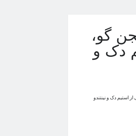
جن گو،
 دک و
ز استیم دک و نینتندو