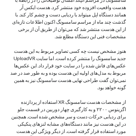
یک نویسنده دیدگاه وردپرس
در
تعمیرات تخصصی فیس آیدی
هدست واقعیت افزوده خود منتشر کرد. هدست ایکس آر
همانند دستگاه اپل میتواند با ردیابی دست و چشم کار کند. با
گذشت چند ماه از مراسم سامسونگ اکنون اطلاعات تازه‌ای
از این هدست منتشر شد که می‌توان از طریق آن از برخی
بایگانی‌ها
مشخصات فنی این دستگاه مطلع شد.
مارس 2026
فوریه 2026
هنوز مشخص نیست چه کسی تصاویر مربوط به این هدست
ژانویه 2026
جدید سامسونگ را منتشر کرده است. اما سایت UploadVR
دسامبر 2025
عکس‌های فاش شده را در سایت خود قرار داد. این عکس‌ها
نوامبر 2025
مربوط به مدل‌های اولیه این هدست بوده و به طور صد در صد
آگوست 2025
نمی‌توان گفت طراحی نهایی هدست سامسونگ نیز به همین
جولای 2025
گونه خواهد بود.
ژوئن 2025
می 2025
از مشخصات هدست سامسونگ XR استفاده از پردازنده
آوریل 2025
اگزینوس ۲۲۰۰ و به کارگیری چهار دوربین در قسمت جلو
مارس 2025
برای ردیابی حرکات دست و سر مشخص شده است. همچنین
فوریه 2025
در این هدست نیز مانند دستگاه‌های مشابه لنزهای پنکیکی
ژانویه 2025
مورد استفاده قرار گرفته است. از دیگر ویژگی این هدست
دسامبر 2024