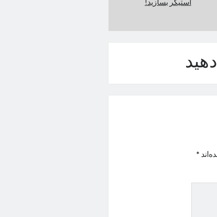
استیکر بسازید!
هید
ه‌اند
*