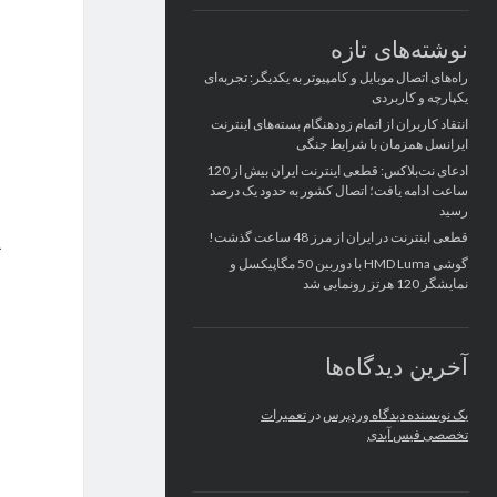
نوشته‌های تازه
راه‌های اتصال موبایل و کامپیوتر به یکدیگر: تجربه‌ای
یکپارچه و کاربردی
انتقاد کاربران از اتمام زودهنگام بسته‌های اینترنت
ایرانسل همزمان با شرایط جنگی
ادعای نت‌بلاکس: قطعی اینترنت ایران بیش از 120
ساعت ادامه یافت؛ اتصال کشور به حدود یک درصد
رسید
قطعی اینترنت در ایران از مرز 48 ساعت گذشت!
گوشی HMD Luma با دوربین 50 مگاپیکسل و
نمایشگر 120 هرتز رونمایی شد
آخرین دیدگاه‌ها
یک نویسنده دیدگاه وردپرس
در
تعمیرات
تخصصی فیس آیدی