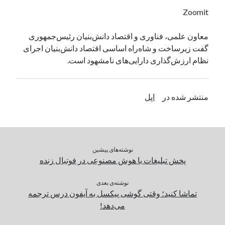
یک نویسنده دیدگاه وردپرس
در
تعمیرات تخصصی فیس آیدی
Zoomit
معاون علمی، فناوری و اقتصاد دانش‌بنیان رئیس‌جمهوری
گفت زیرساخت و شاه‌راه اساسی اقتصاد دانش‌بنیان اجرای
بایگانی‌ها
نظام ارزش‌گذاری دارایی‌های نامشهود است.
مارس 2026
فوریه 2026
ژانویه 2026
منتشر شده در
اپل
دسامبر 2025
نوامبر 2025
آگوست 2025
جولای 2025
نوشته‌های پیشین
ژوئن 2025
پخش تبلیغات با هوش مصنوعی در فوتبال زنده
می 2025
آوریل 2025
نوشته‌ی بعدی
مارس 2025
تماشا کنید؛‌ وقتی گوشی پیکسل به آیفون درس ترجمه
فوریه 2025
می‌دهد!
ژانویه 2025
دسامبر 2024