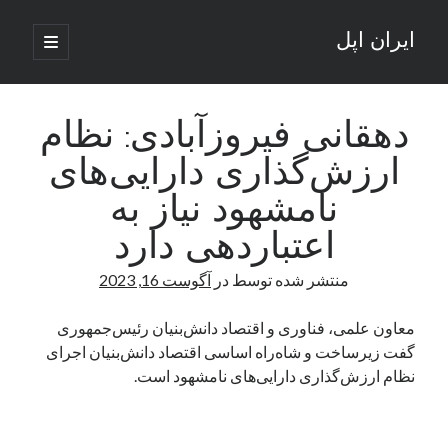
ایران اپل
باز
کردن
نوار
فهرست
اصلی
جستجو
کناری
جستجو
دهقانی فیروزآبادی: نظام
ارزش‌گذاری دارایی‌های
نوشته‌های تازه
نامشهود نیاز به
راه‌های اتصال موبایل و کامپیوتر به یکدیگر: تجربه‌ای یکپارچه و کاربردی
اعتباردهی دارد
انتقاد کاربران از اتمام زودهنگام بسته‌های اینترنت ایرانسل همزمان با شرایط
جنگی
منتشر شده توسط
در
آگوست 16, 2023
ادعای نت‌بلاکس: قطعی اینترنت ایران بیش از 120 ساعت ادامه یافت؛ اتصال
کشور به حدود یک درصد رسید
معاون علمی، فناوری و اقتصاد دانش‌بنیان رئیس‌جمهوری
قطعی اینترنت در ایران از مرز 48 ساعت گذشت!
گفت زیرساخت و شاه‌راه اساسی اقتصاد دانش‌بنیان اجرای
گوشی HMD Luma با دوربین 50 مگاپیکسل و نمایشگر 120 هرتز رونمایی شد
نظام ارزش‌گذاری دارایی‌های نامشهود است.
آخرین دیدگاه‌ها