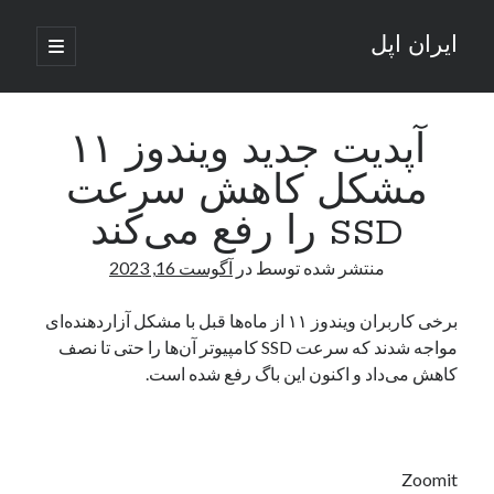
ایران اپل
باز
کردن
نوار
فهرست
اصلی
جستجو
کناری
جستجو
آپدیت جدید ویندوز ۱۱
مشکل کاهش سرعت
نوشته‌های تازه
SSD را رفع می‌کند
راه‌های اتصال موبایل و کامپیوتر به یکدیگر: تجربه‌ای یکپارچه و کاربردی
منتشر شده توسط
در
آگوست 16, 2023
انتقاد کاربران از اتمام زودهنگام بسته‌های اینترنت ایرانسل همزمان با شرایط
جنگی
ادعای نت‌بلاکس: قطعی اینترنت ایران بیش از 120 ساعت ادامه یافت؛ اتصال
برخی کاربران ویندوز ۱۱ از ماه‌ها قبل با مشکل آزاردهنده‌ای
کشور به حدود یک درصد رسید
مواجه شدند که سرعت SSD کامپیوتر آن‌ها را حتی تا نصف
قطعی اینترنت در ایران از مرز 48 ساعت گذشت!
کاهش می‌داد و اکنون این باگ رفع شده است.
گوشی HMD Luma با دوربین 50 مگاپیکسل و نمایشگر 120 هرتز رونمایی شد
آخرین دیدگاه‌ها
Zoomit