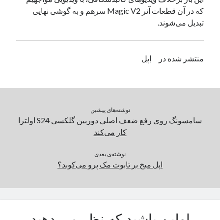
که در آن قطعات آنر Magic V2 سرهم و به گوشی نهایی
یک نویسنده دیدگاه وردپرس
در
تعمیرات تخصصی فیس آیدی
تبدیل می‌شوند.
بایگانی‌ها
منتشر شده در
اپل
مارس 2026
فوریه 2026
ژانویه 2026
دسامبر 2025
نوشته‌های پیشین
نوامبر 2025
سامسونگ روی رفع ضعف اصلی دوربین گلکسی S24 اولترا
آگوست 2025
کار می‌کند
جولای 2025
ژوئن 2025
نوشته‌ی بعدی
می 2025
اپل میخ بر تابوت مک پرو می‌کوبد؟
آوریل 2025
مارس 2025
فوریه 2025
ژانویه 2025
دسامبر 2024