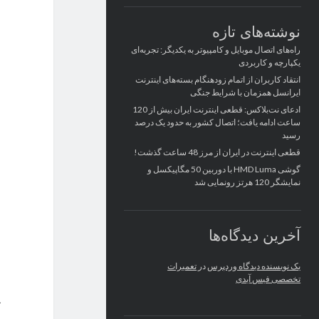
نوشته‌های تازه
راه‌های اتصال موبایل و کامپیوتر به یکدیگر: تجربه‌ای
یکپارچه و کاربردی
انتقاد کاربران از اتمام زودهنگام بسته‌های اینترنت
ایرانسل همزمان با شرایط جنگی
ادعای نت‌بلاکس: قطعی اینترنت ایران بیش از 120
ساعت ادامه یافت؛ اتصال کشور به حدود یک درصد
رسید
قطعی اینترنت در ایران از مرز 48 ساعت گذشت!
گوشی HMD Luma با دوربین 50 مگاپیکسل و
نمایشگر 120 هرتز رونمایی شد
آخرین دیدگاه‌ها
یک نویسنده دیدگاه وردپرس
در
تعمیرات
تخصصی فیس آیدی