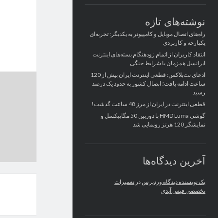
نوشته‌های تازه
راه‌های اتصال موبایل و کامپیوتر به یکدیگر: تجربه‌ای
یکپارچه و کاربردی
انتقاد کاربران از اتمام زودهنگام بسته‌های اینترنت
ایرانسل همزمان با شرایط جنگی
ادعای نت‌بلاکس: قطعی اینترنت ایران بیش از 120
ساعت ادامه یافت؛ اتصال کشور به حدود یک درصد
رسید
قطعی اینترنت در ایران از مرز 48 ساعت گذشت!
گوشی HMD Luma با دوربین 50 مگاپیکسل و
نمایشگر 120 هرتز رونمایی شد
آخرین دیدگاه‌ها
یک نویسنده دیدگاه وردپرس
در
تعمیرات
تخصصی فیس آیدی