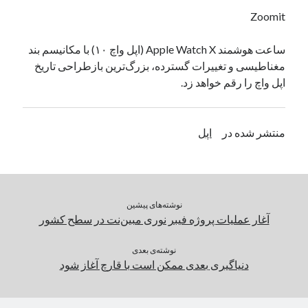
یک نویسنده دیدگاه وردپرس
در
تعمیرات تخصصی فیس آیدی
Zoomit
ساعت هوشمند Apple Watch X (اپل واچ ۱۰) با مکانیسم بند
مغناطیسی و تغییرات گسترده، بزرگ‌ترین بازطراحی تاریخ
بایگانی‌ها
اپل واچ را رقم خواهد زد.
مارس 2026
فوریه 2026
ژانویه 2026
منتشر شده در
اپل
دسامبر 2025
نوامبر 2025
آگوست 2025
جولای 2025
نوشته‌های پیشین
ژوئن 2025
آغار عملیات پروژه فیبر نوری مبین‌نت در سطح کشور
می 2025
آوریل 2025
نوشته‌ی بعدی
مارس 2025
دنیاگیری بعدی ممکن است با قارچ آغاز شود
فوریه 2025
ژانویه 2025
دسامبر 2024