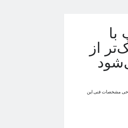
 فلیپ با
تر از
شود
وپو موسوم‌به Find N3 Flip به‌همراه برخی مشخصات فنی این