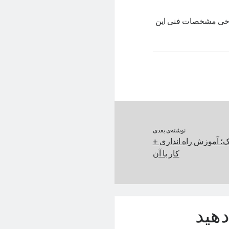
وپو موسوم‌به Find N3 Flip به‌همراه برخی مشخصات فنی این
نوشته‌ی بعدی
؛ آموزش راه انداری +
کار با آن
هید