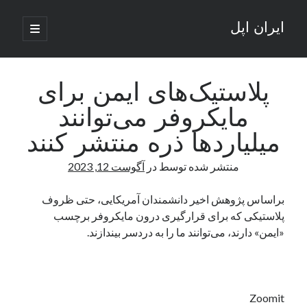
ایران اپل
باز
کردن
نوار
فهرست
اصلی
جستجو
کناری
جستجو
پلاستیک‌های ایمن برای
مایکروفر می‌توانند
نوشته‌های تازه
میلیاردها ذره منتشر کنند
راه‌های اتصال موبایل و کامپیوتر به یکدیگر: تجربه‌ای یکپارچه و کاربردی
منتشر شده توسط
در
آگوست 12, 2023
انتقاد کاربران از اتمام زودهنگام بسته‌های اینترنت ایرانسل همزمان با شرایط
جنگی
ادعای نت‌بلاکس: قطعی اینترنت ایران بیش از 120 ساعت ادامه یافت؛ اتصال
براساس پژوهش اخیر دانشمندان آمریکایی، حتی ظروف
کشور به حدود یک درصد رسید
پلاستیکی که برای قرارگیری درون مایکروفر برچسب
قطعی اینترنت در ایران از مرز 48 ساعت گذشت!
«ایمن» دارند، می‌توانند ما را به دردسر بیندازند.
گوشی HMD Luma با دوربین 50 مگاپیکسل و نمایشگر 120 هرتز رونمایی شد
آخرین دیدگاه‌ها
Zoomit